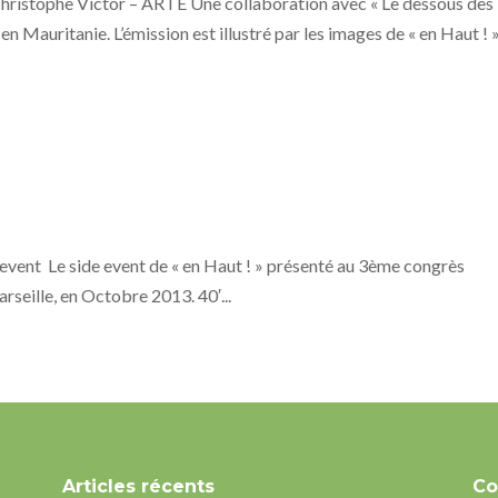
hristophe Victor – ARTE Une collaboration avec « Le dessous des
en Mauritanie. L’émission est illustré par les images de « en Haut ! 
event Le side event de « en Haut ! » présenté au 3ème congrès
rseille, en Octobre 2013. 40′...
Articles récents
Co