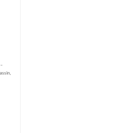
 –
assin,