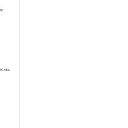
by
icain.