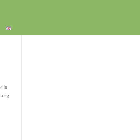
r le
t.org